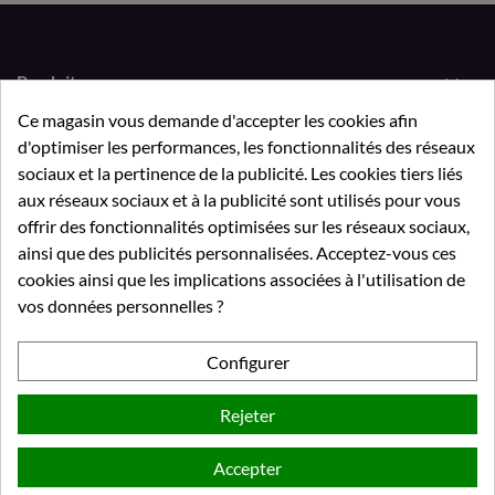

Produits
Ce magasin vous demande d'accepter les cookies afin

Notre société
d'optimiser les performances, les fonctionnalités des réseaux

QUIZ & FAQ
sociaux et la pertinence de la publicité. Les cookies tiers liés
aux réseaux sociaux et à la publicité sont utilisés pour vous

Votre compte
offrir des fonctionnalités optimisées sur les réseaux sociaux,
ainsi que des publicités personnalisées. Acceptez-vous ces
cookies ainsi que les implications associées à l'utilisation de
Paiement sécurisé
vos données personnelles ?
Paypal, CB ou virement bancaire
Configurer
Politique de livraison
Livraison en France métropolitaine uniquement
Rejeter
Emballage soigné
Accepter
Nous emballons vos commandes avec un maximum